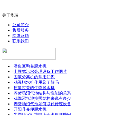
关于华瑞
公司简介
售后服务
网络营销
联系我们
·
潘集区鸭粪脱水机
·
土埋式污水处理设备工作图片
·
固液分离机的常用知识
·
鸡粪脱水机作用您了解吗
·
质量过关的牛粪脱水机
·
养猪场沼气池结构与性能的关系
·
鸡粪沼气池按照结构来说有多少
·
养猪场沼气池如何取代传统设备
·
开阳县粪便脱水机
·
牛粪脱水机功能上会出现那些问