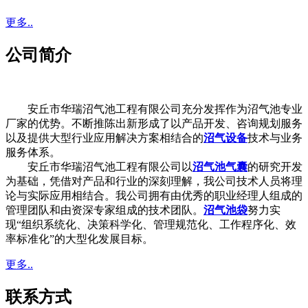
更多..
公司简介
安丘市华瑞沼气池工程有限公司充分发挥作为沼气池专业
厂家的优势。不断推陈出新形成了以产品开发、咨询规划服务
以及提供大型行业应用解决方案相结合的
沼气设备
技术与业务
服务体系。
安丘市华瑞沼气池工程有限公司以
沼气池气囊
的研究开发
为基础，凭借对产品和行业的深刻理解，我公司技术人员将理
论与实际应用相结合。我公司拥有由优秀的职业经理人组成的
管理团队和由资深专家组成的技术团队。
沼气池袋
努力实
现“组织系统化、决策科学化、管理规范化、工作程序化、效
率标准化”的大型化发展目标。
更多..
联系方式