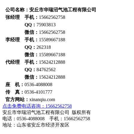
公司名称：安丘市华瑞沼气池工程有限公司
张经理 手机：
15662562758
QQ：
75903813
微信：
15662562758
李经理 手机：
15589667188
QQ：
262318
微信：
15589667188
代经理 手机：
15624212888
QQ：
84762562
微信：
15624212888
座 机：
0536-4088008
传 真：
0536-4101777
官方网站：
xinanqiu.com
点击免费电话咨询：15662562758
安丘市华瑞沼气池工程有限公司 版权所有
电话：0536-4088008 手机：15662562758
地址：山东省安丘市经济开发区