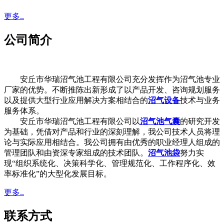
更多..
公司简介
安丘市华瑞沼气池工程有限公司充分发挥作为沼气池专业
厂家的优势。不断推陈出新形成了以产品开发、咨询规划服务
以及提供大型行业应用解决方案相结合的
沼气设备
技术与业务
服务体系。
安丘市华瑞沼气池工程有限公司以
沼气池气囊
的研究开发
为基础，凭借对产品和行业的深刻理解，我公司技术人员将理
论与实际应用相结合。我公司拥有由优秀的职业经理人组成的
管理团队和由资深专家组成的技术团队。
沼气池袋
努力实
现“组织系统化、决策科学化、管理规范化、工作程序化、效
率标准化”的大型化发展目标。
更多..
联系方式