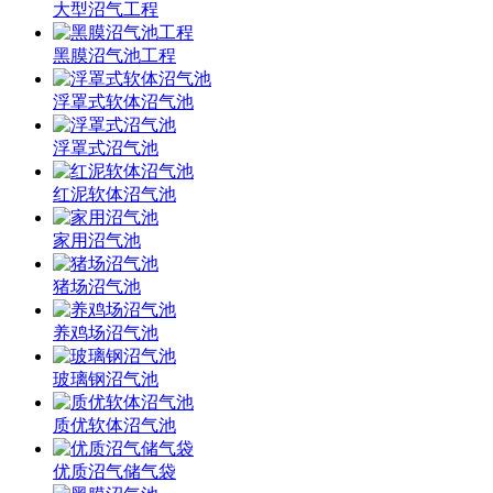
大型沼气工程
黑膜沼气池工程
浮罩式软体沼气池
浮罩式沼气池
红泥软体沼气池
家用沼气池
猪场沼气池
养鸡场沼气池
玻璃钢沼气池
质优软体沼气池
优质沼气储气袋