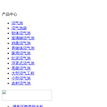
产品中心
沼气池
沼气池袋
软体沼气池
玻璃钢沼气池
鸡粪沼气池
养猪场沼气池
家用沼气池
红泥沼气池
浮罩式沼气池
黑膜沼气池
大型沼气工程
小型沼气池
农村沼气池
·
潘集区鸭粪脱水机