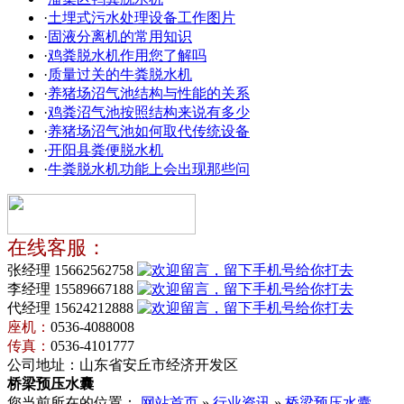
·
土埋式污水处理设备工作图片
·
固液分离机的常用知识
·
鸡粪脱水机作用您了解吗
·
质量过关的牛粪脱水机
·
养猪场沼气池结构与性能的关系
·
鸡粪沼气池按照结构来说有多少
·
养猪场沼气池如何取代传统设备
·
开阳县粪便脱水机
·
牛粪脱水机功能上会出现那些问
在线客服：
张经理 15662562758
李经理 15589667188
代经理 15624212888
座机：
0536-4088008
传真：
0536-4101777
公司地址：山东省安丘市经济开发区
桥梁预压水囊
您当前所在的位置：
网站首页
»
行业资讯
»
桥梁预压水囊