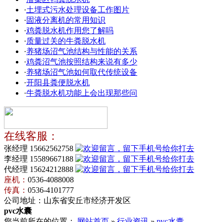
·
土埋式污水处理设备工作图片
·
固液分离机的常用知识
·
鸡粪脱水机作用您了解吗
·
质量过关的牛粪脱水机
·
养猪场沼气池结构与性能的关系
·
鸡粪沼气池按照结构来说有多少
·
养猪场沼气池如何取代传统设备
·
开阳县粪便脱水机
·
牛粪脱水机功能上会出现那些问
在线客服：
张经理 15662562758
李经理 15589667188
代经理 15624212888
座机：
0536-4088008
传真：
0536-4101777
公司地址：山东省安丘市经济开发区
pvc水囊
您当前所在的位置：
网站首页
»
行业资讯
»
pvc水囊