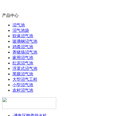
产品中心
沼气池
沼气池袋
软体沼气池
玻璃钢沼气池
鸡粪沼气池
养猪场沼气池
家用沼气池
红泥沼气池
浮罩式沼气池
黑膜沼气池
大型沼气工程
小型沼气池
农村沼气池
·
潘集区鸭粪脱水机