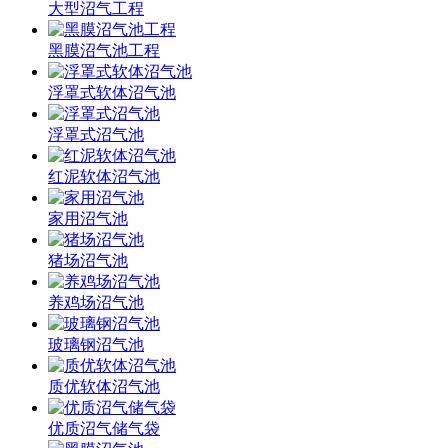
大型沼气工程
黑膜沼气池工程
浮罩式软体沼气池
浮罩式沼气池
红泥软体沼气池
家用沼气池
猪场沼气池
养鸡场沼气池
玻璃钢沼气池
质优软体沼气池
优质沼气储气袋