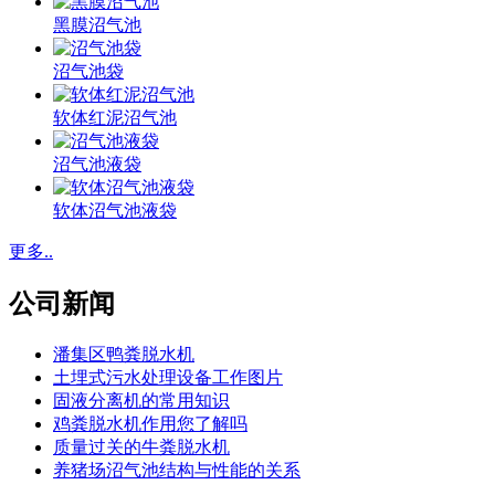
黑膜沼气池
沼气池袋
软体红泥沼气池
沼气池液袋
软体沼气池液袋
更多..
公司新闻
潘集区鸭粪脱水机
土埋式污水处理设备工作图片
固液分离机的常用知识
鸡粪脱水机作用您了解吗
质量过关的牛粪脱水机
养猪场沼气池结构与性能的关系