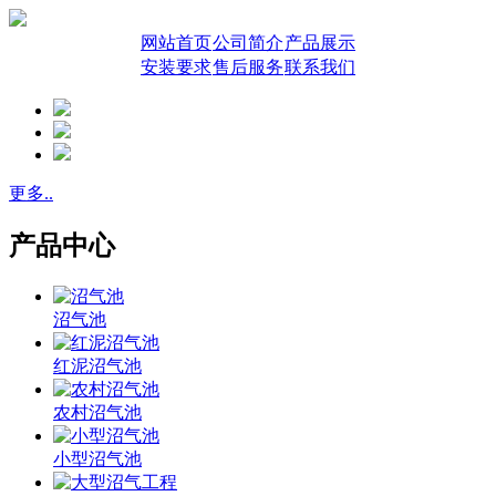
网站首页
公司简介
产品展示
安装要求
售后服务
联系我们
更多..
产品中心
沼气池
红泥沼气池
农村沼气池
小型沼气池