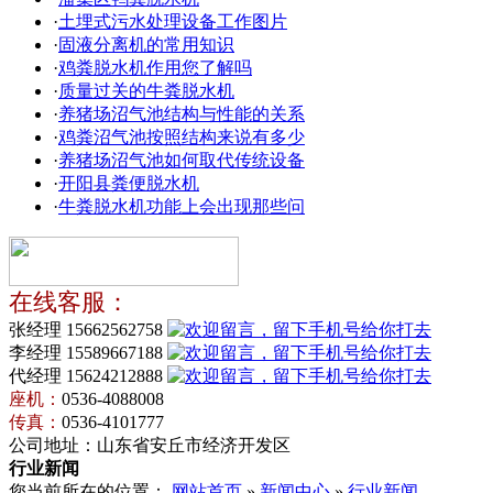
·
土埋式污水处理设备工作图片
·
固液分离机的常用知识
·
鸡粪脱水机作用您了解吗
·
质量过关的牛粪脱水机
·
养猪场沼气池结构与性能的关系
·
鸡粪沼气池按照结构来说有多少
·
养猪场沼气池如何取代传统设备
·
开阳县粪便脱水机
·
牛粪脱水机功能上会出现那些问
在线客服：
张经理 15662562758
李经理 15589667188
代经理 15624212888
座机：
0536-4088008
传真：
0536-4101777
公司地址：山东省安丘市经济开发区
行业新闻
您当前所在的位置：
网站首页
»
新闻中心
»
行业新闻