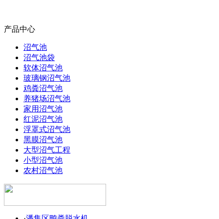
产品中心
沼气池
沼气池袋
软体沼气池
玻璃钢沼气池
鸡粪沼气池
养猪场沼气池
家用沼气池
红泥沼气池
浮罩式沼气池
黑膜沼气池
大型沼气工程
小型沼气池
农村沼气池
·
潘集区鸭粪脱水机