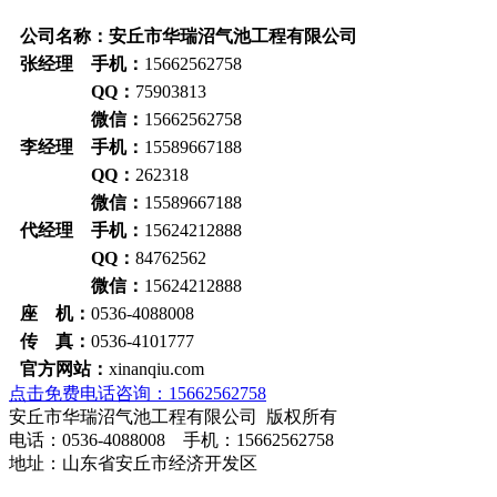
公司名称：安丘市华瑞沼气池工程有限公司
张经理 手机：
15662562758
QQ：
75903813
微信：
15662562758
李经理 手机：
15589667188
QQ：
262318
微信：
15589667188
代经理 手机：
15624212888
QQ：
84762562
微信：
15624212888
座 机：
0536-4088008
传 真：
0536-4101777
官方网站：
xinanqiu.com
点击免费电话咨询：15662562758
安丘市华瑞沼气池工程有限公司 版权所有
电话：0536-4088008 手机：15662562758
地址：山东省安丘市经济开发区