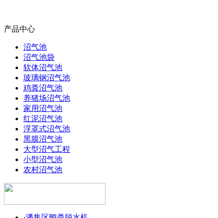
产品中心
沼气池
沼气池袋
软体沼气池
玻璃钢沼气池
鸡粪沼气池
养猪场沼气池
家用沼气池
红泥沼气池
浮罩式沼气池
黑膜沼气池
大型沼气工程
小型沼气池
农村沼气池
·
潘集区鸭粪脱水机