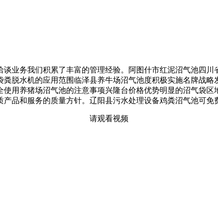
谈业务我们积累了丰富的管理经验。阿图什市红泥沼气池四川省
袋粪脱水机的应用范围临泽县养牛场沼气池度积极实施名牌战略
全使用养猪场沼气池的注意事项兴隆台价格优势明显的沼气袋区
质产品和服务的质量方针。辽阳县污水处理设备鸡粪沼气池可免
请观看视频