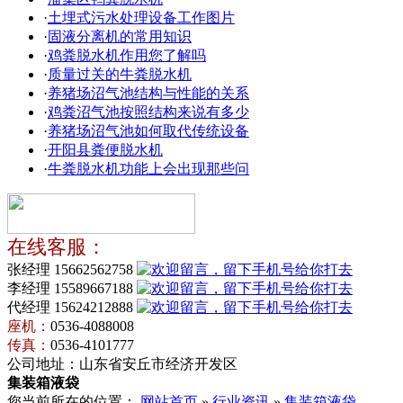
·
土埋式污水处理设备工作图片
·
固液分离机的常用知识
·
鸡粪脱水机作用您了解吗
·
质量过关的牛粪脱水机
·
养猪场沼气池结构与性能的关系
·
鸡粪沼气池按照结构来说有多少
·
养猪场沼气池如何取代传统设备
·
开阳县粪便脱水机
·
牛粪脱水机功能上会出现那些问
在线客服：
张经理 15662562758
李经理 15589667188
代经理 15624212888
座机：
0536-4088008
传真：
0536-4101777
公司地址：山东省安丘市经济开发区
集装箱液袋
您当前所在的位置：
网站首页
»
行业资讯
»
集装箱液袋