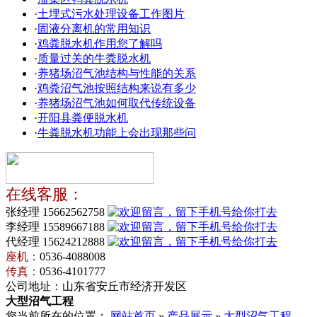
·
土埋式污水处理设备工作图片
·
固液分离机的常用知识
·
鸡粪脱水机作用您了解吗
·
质量过关的牛粪脱水机
·
养猪场沼气池结构与性能的关系
·
鸡粪沼气池按照结构来说有多少
·
养猪场沼气池如何取代传统设备
·
开阳县粪便脱水机
·
牛粪脱水机功能上会出现那些问
在线客服：
张经理 15662562758
李经理 15589667188
代经理 15624212888
座机：
0536-4088008
传真：
0536-4101777
公司地址：山东省安丘市经济开发区
大型沼气工程
您当前所在的位置：
网站首页
»
产品展示
»
大型沼气工程