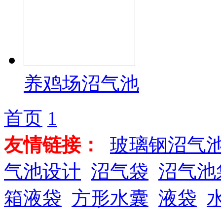
养鸡场沼气池
首页
1
友情链接：
玻璃钢沼气
气池设计
沼气袋
沼气池
箱液袋
方形水囊
液袋