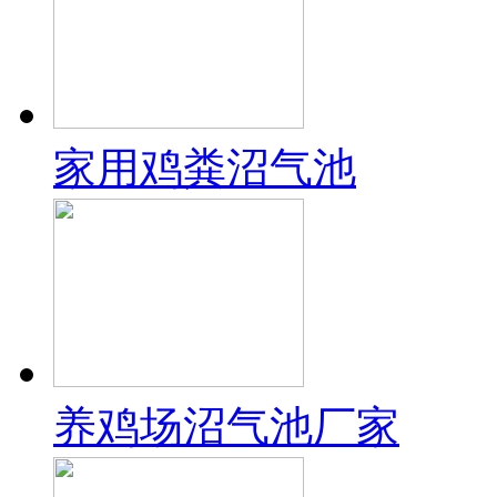
家用鸡粪沼气池
养鸡场沼气池厂家