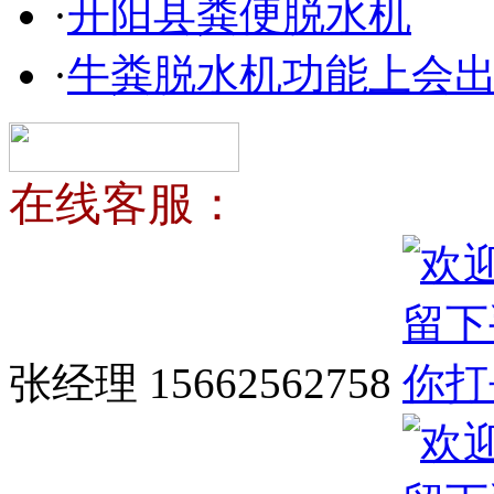
·
开阳县粪便脱水机
·
牛粪脱水机功能上会
在线客服：
张经理 15662562758