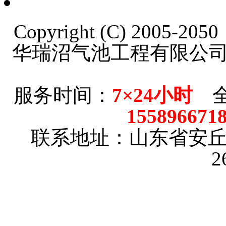
Copyright (C) 2005-20
华瑞沼气池工程有限公
服务时间：
7×24小时
全
15589667
联系地址：山东省安
2