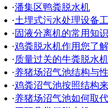
·
潘集区鸭粪脱水机
·
土埋式污水处理设备
·
固液分离机的常用知
·
鸡粪脱水机作用您了
·
质量过关的牛粪脱水
·
养猪场沼气池结构与
·
鸡粪沼气池按照结构
·
养猪场沼气池如何取