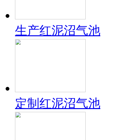
生产红泥沼气池
定制红泥沼气池