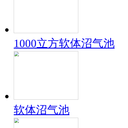
1000立方软体沼气池
软体沼气池