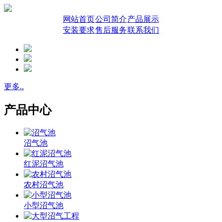
网站首页
公司简介
产品展示
安装要求
售后服务
联系我们
更多..
产品中心
沼气池
红泥沼气池
农村沼气池
小型沼气池