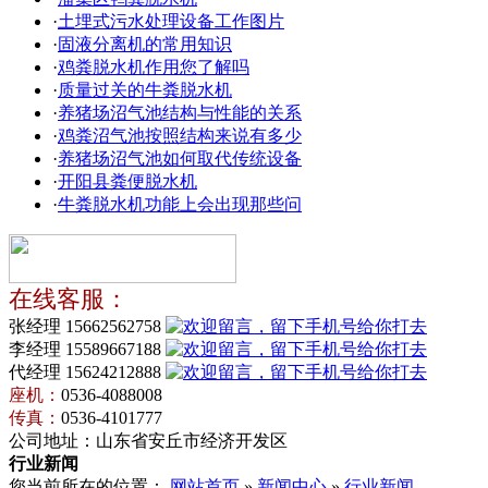
·
土埋式污水处理设备工作图片
·
固液分离机的常用知识
·
鸡粪脱水机作用您了解吗
·
质量过关的牛粪脱水机
·
养猪场沼气池结构与性能的关系
·
鸡粪沼气池按照结构来说有多少
·
养猪场沼气池如何取代传统设备
·
开阳县粪便脱水机
·
牛粪脱水机功能上会出现那些问
在线客服：
张经理 15662562758
李经理 15589667188
代经理 15624212888
座机：
0536-4088008
传真：
0536-4101777
公司地址：山东省安丘市经济开发区
行业新闻
您当前所在的位置：
网站首页
»
新闻中心
»
行业新闻