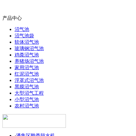
产品中心
沼气池
沼气池袋
软体沼气池
玻璃钢沼气池
鸡粪沼气池
养猪场沼气池
家用沼气池
红泥沼气池
浮罩式沼气池
黑膜沼气池
大型沼气工程
小型沼气池
农村沼气池
·
潘集区鸭粪脱水机